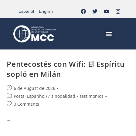
Español
English
sinodalidad
>
Posts (Espanhol)
>
sinodalidad
MCC EN EL MUNDO
VIDA CRISTIANA | EL TRIPODE
DOCUMENTOS DE LA IGLESIA
JÓVENES EN EL MCC
Pentecostés con Wifi: El Espíritu
sopló en Milán
6 de August de 2026
Posts (Espanhol)
/
sinodalidad
/
testimonios
0 Comments
…