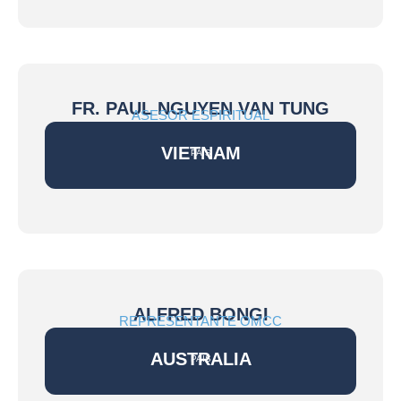
FR. PAUL NGUYEN VAN TUNG
ASESOR ESPIRITUAL
VIETNAM
PAÍS
ALFRED BONGI
REPRESENTANTE OMCC
AUSTRALIA
PAÍS