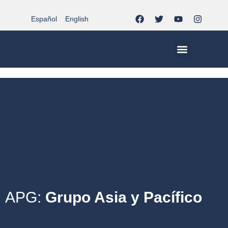
Español
English
MCC EN EL MUNDO
VIDA CRISTIANA | EL TRIPODE
DOCUMENTOS DE LA IGLESIA
JÓVENES EN EL MCC
APG:
Grupo Asia y Pacífico