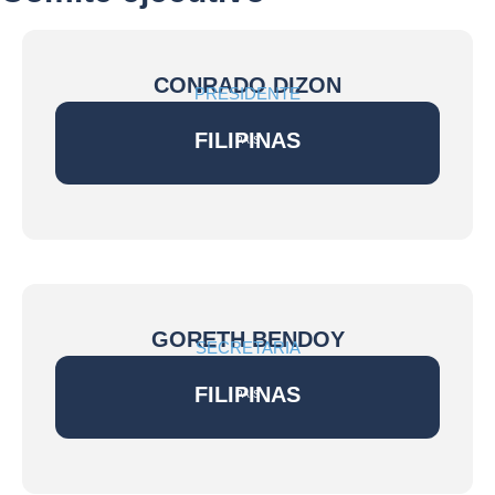
CONRADO DIZON
PRESIDENTE
FILIPINAS
PAÍS
GORETH BENDOY
SECRETARIA
FILIPINAS
PAÍS