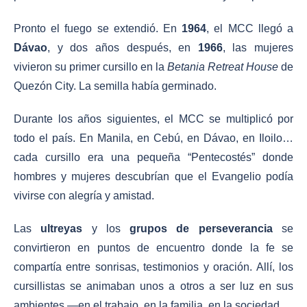
Pronto el fuego se extendió. En
1964
, el MCC llegó a
Dávao
, y dos años después, en
1966
, las mujeres
vivieron su primer cursillo en la
Betania Retreat House
de
Quezón City. La semilla había germinado.
Durante los años siguientes, el MCC se multiplicó por
todo el país. En Manila, en Cebú, en Dávao, en Iloilo…
cada cursillo era una pequeña “Pentecostés” donde
hombres y mujeres descubrían que el Evangelio podía
vivirse con alegría y amistad.
Las
ultreyas
y los
grupos de perseverancia
se
convirtieron en puntos de encuentro donde la fe se
compartía entre sonrisas, testimonios y oración. Allí, los
cursillistas se animaban unos a otros a ser luz en sus
ambientes —en el trabajo, en la familia, en la sociedad.