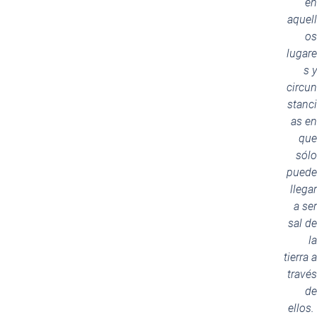
en
aquell
os
lugare
s y
circun
stanci
as en
que
sólo
puede
llegar
a ser
sal de
la
tierra a
través
de
ellos.