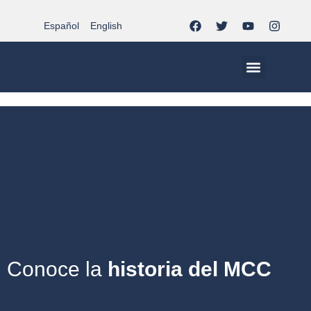
Español
English
MCC EN EL MUNDO
VIDA CRISTIANA | EL TRIPODE
DOCUMENTOS DE LA IGLES
JÓVENES EN EL MCC
Conoce la
historia del MCC