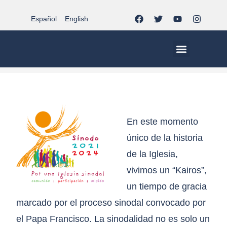
Español
English
Sinodalidad. (es)
>
Sinodalidad. (es)
MCC EN EL MUNDO
VIDA CRISTIANA | EL TRIPODE
DOCUMENTOS DE LA IGLESIA
JÓVENES EN EL MCC
En este momento
único de la historia
de la Iglesia,
vivimos un “Kairos”,
un tiempo de gracia
marcado por el proceso sinodal convocado por
el Papa Francisco. La sinodalidad no es solo un