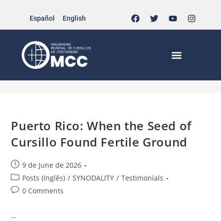
Español
English
Daily Archives: 9 de June
de 2026
>
2026
>
June
>
9
MCC EN EL MUNDO
VIDA CRISTIANA | EL TRIPODE
DOCUMENTOS DE LA IGLESIA
JÓVENES EN EL MCC
Puerto Rico: When the Seed of
Cursillo Found Fertile Ground
9 de June de 2026
Posts (Inglês)
/
SYNODALITY
/
Testimonials
0 Comments
…