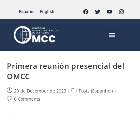
Español
English
actividad-nacg
>
actividad-nacg
MCC EN EL MUNDO
VIDA CRISTIANA | EL TRIPODE
DOCUMENTOS DE LA IGLESIA
JÓVENES EN EL MCC
Primera reunión presencial del
OMCC
29 de December de 2023
Posts (Espanhol)
0 Comments
…