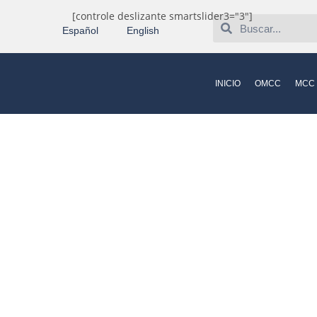
[controle deslizante smartslider3="3"]
Español
English
INICIO
OMCC
MCC