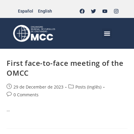
Español
English
activity-gapcc
>
activity-gapcc
MCC EN EL MUNDO
VIDA CRISTIANA | EL TRIPODE
DOCUMENTOS DE LA IGLESIA
JÓVENES EN EL MCC
First face-to-face meeting of the
OMCC
29 de December de 2023
Posts (Inglês)
0 Comments
…