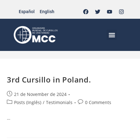
Español
English
Daily Archives: 21 de
November de 2024
>
2024
>
November
>
21
MCC EN EL MUNDO
VIDA CRISTIANA | EL TRIPODE
DOCUMENTOS DE LA IGLESIA
JÓVENES EN EL MCC
3rd Cursillo in Poland.
21 de November de 2024
Posts (Inglês)
/
Testimonials
0 Comments
…