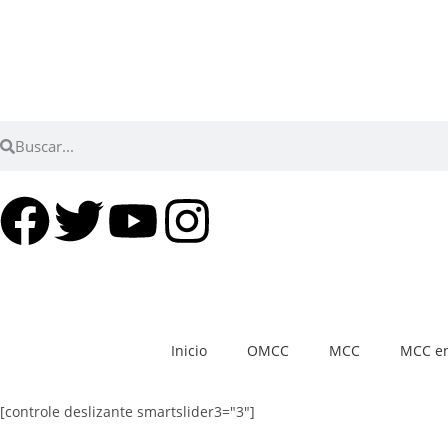
Inicio
OMCC
MCC
MCC en
[controle deslizante smartslider3="3"]