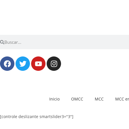
Inicio
OMCC
MCC
MCC en
[controle deslizante smartslider3="3"]