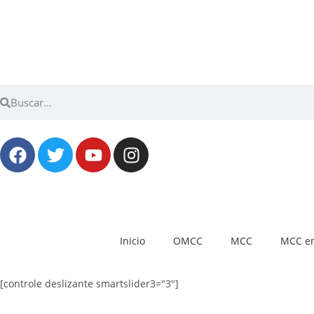
Inicio
OMCC
MCC
MCC en
[controle deslizante smartslider3="3"]