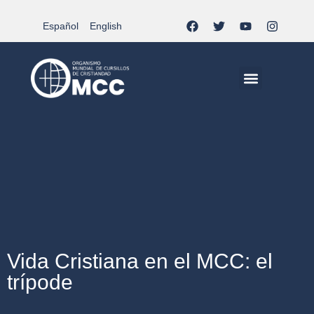
Español
English
MCC EN EL MUNDO
VIDA CRISTIANA | EL TRIPODE
DOCUMENTOS DE LA IGLESIA
JÓVENES EN EL MCC
Vida Cristiana en el MCC: el
trípode