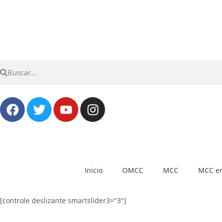
Inicio
OMCC
MCC
MCC en
[controle deslizante smartslider3="3"]