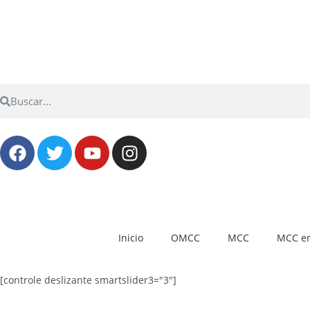
Inicio
OMCC
MCC
MCC en
[controle deslizante smartslider3="3"]